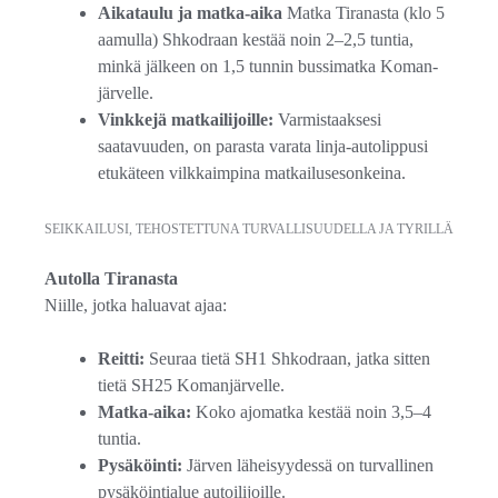
Aikataulu ja matka-aika
Matka Tiranasta (klo 5
aamulla) Shkodraan kestää noin 2–2,5 tuntia,
minkä jälkeen on 1,5 tunnin bussimatka Koman-
järvelle.
Vinkkejä matkailijoille:
Varmistaaksesi
saatavuuden, on parasta varata linja-autolippusi
etukäteen vilkkaimpina matkailusesonkeina.
SEIKKAILUSI, TEHOSTETTUNA TURVALLISUUDELLA JA TYRILLÄ
Autolla Tiranasta
Niille, jotka haluavat ajaa:
Reitti:
Seuraa tietä SH1 Shkodraan, jatka sitten
tietä SH25 Komanjärvelle.
Matka-aika:
Koko ajomatka kestää noin 3,5–4
tuntia.
Pysäköinti:
Järven läheisyydessä on turvallinen
pysäköintialue autoilijoille.