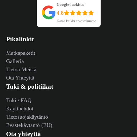
Google-luokitus
4.8
Katso kaikki arvostelumme
Pikalinkit
Matkapaketit
Galleria
Tietoa Meistä
Ota Yhteyttä
Tuki & politiikat
Tuki / FAQ
Käyttöehdot
Tietosuojakäytäntö
Evästekäytäntö (EU)
Ota yhteyttä