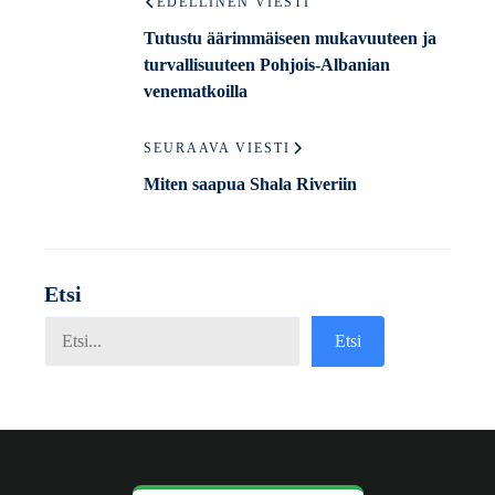
EDELLINEN VIESTI
Tutustu äärimmäiseen mukavuuteen ja
turvallisuuteen Pohjois-Albanian
venematkoilla
SEURAAVA VIESTI
Miten saapua Shala Riveriin
Etsi
Etsi
Etsi