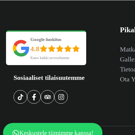
Pika
Google-luokitus
4.8
Matka
Galle
Katso kaikki arvostelumme
Tieto
Sosiaaliset tilaisuutemme
Ota Y
Keskustele tiimimme kanssa!