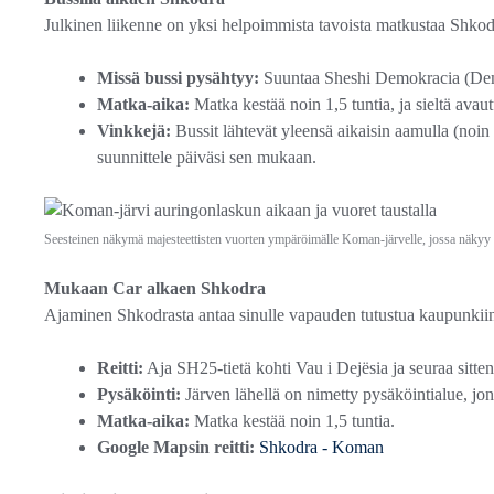
Julkinen liikenne on yksi helpoimmista tavoista matkustaa Shko
Missä bussi pysähtyy:
Suuntaa Sheshi Demokracia (Demokr
Matka-aika:
Matka kestää noin 1,5 tuntia, ja sieltä av
Vinkkejä:
Bussit lähtevät yleensä aikaisin aamulla (noin 
suunnittele päiväsi sen mukaan.
Seesteinen näkymä majesteettisten vuorten ympäröimälle Koman-järvelle, jossa näkyy
Mukaan Car alkaen Shkodra
Ajaminen Shkodrasta antaa sinulle vapauden tutustua kaupunkiin
Reitti:
Aja SH25-tietä kohti Vau i Dejësia ja seuraa sitte
Pysäköinti:
Järven lähellä on nimetty pysäköintialue, jonne
Matka-aika:
Matka kestää noin 1,5 tuntia.
Google Mapsin reitti:
Shkodra - Koman