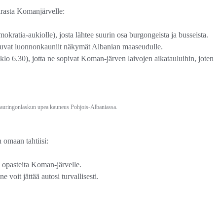
drasta Komanjärvelle:
atia-aukiolle), josta lähtee suurin osa burgongeista ja busseista.
autuvat luonnonkauniit näkymät Albanian maaseudulle.
klo 6.30), jotta ne sopivat Koman-järven laivojen aikatauluihin, joten
 auringonlaskun upea kauneus Pohjois-Albaniassa.
 omaan tahtiisi:
n opasteita Koman-järvelle.
 voit jättää autosi turvallisesti.