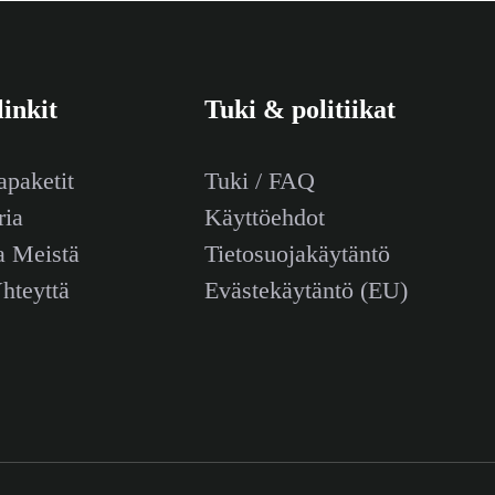
linkit
Tuki & politiikat
paketit
Tuki / FAQ
ria
Käyttöehdot
a Meistä
Tietosuojakäytäntö
hteyttä
Evästekäytäntö (EU)