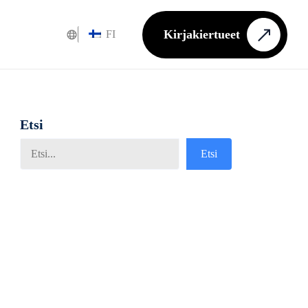
Kirjakiertueet
FI
Etsi
Etsi
Etsi