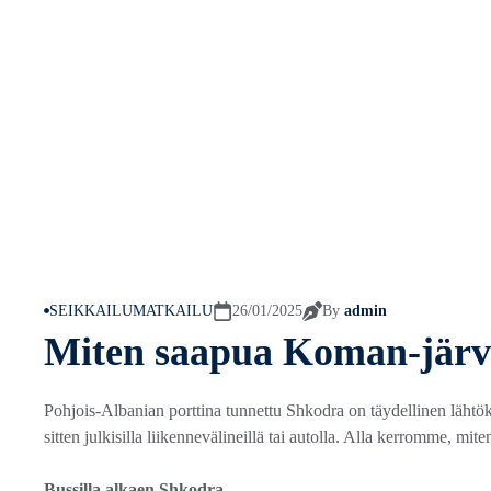
SEIKKAILUMATKAILU
26/01/2025
By
admin
Miten saapua Koman-järve
Pohjois-Albanian porttina tunnettu Shkodra on täydellinen lähtö
sitten julkisilla liikennevälineillä tai autolla. Alla kerromme, mi
Bussilla alkaen Shkodra