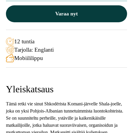
Varaa nyt
12 tuntia
Tarjolla: Englanti
Mobiililippu
Yleiskatsaus
Tämä retki vie sinut Shkodërista Komani-järvelle Shala-joelle,
joka on yksi Pohjois-Albanian tunnetuimmista luontokohteista.
Se on suunniteltu perheille, ystäville ja kaikenikäisille
matkailijoille, jotka haluavat suoraviivaisen, organisoidun ja
mutkattoman vierailun. Matkareitti sisältää kuljetuksen,