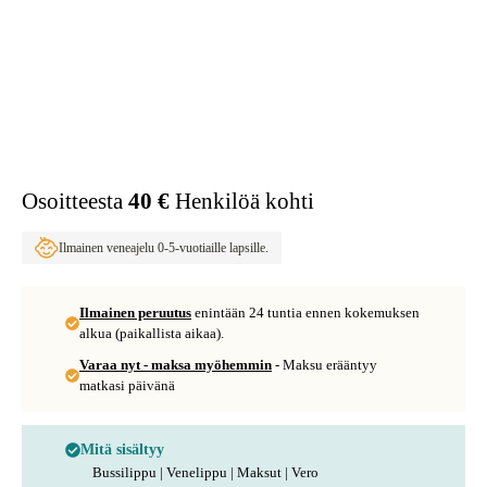
Osoitteesta
40 €
Henkilöä kohti
Ilmainen veneajelu 0-5-vuotiaille lapsille.
Ilmainen peruutus
enintään 24 tuntia ennen kokemuksen
alkua (paikallista aikaa).
Varaa nyt - maksa myöhemmin
- Maksu erääntyy
matkasi päivänä
Mitä sisältyy
Bussilippu | Venelippu | Maksut | Vero