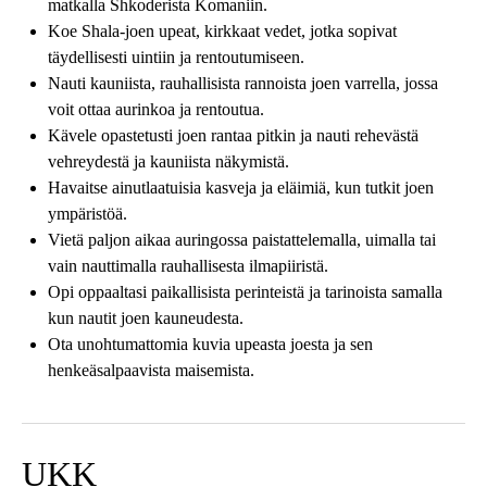
matkalla Shkoderista Komaniin.
Koe Shala-joen upeat, kirkkaat vedet, jotka sopivat
täydellisesti uintiin ja rentoutumiseen.
Nauti kauniista, rauhallisista rannoista joen varrella, jossa
voit ottaa aurinkoa ja rentoutua.
Kävele opastetusti joen rantaa pitkin ja nauti rehevästä
vehreydestä ja kauniista näkymistä.
Havaitse ainutlaatuisia kasveja ja eläimiä, kun tutkit joen
ympäristöä.
Vietä paljon aikaa auringossa paistattelemalla, uimalla tai
vain nauttimalla rauhallisesta ilmapiiristä.
Opi oppaaltasi paikallisista perinteistä ja tarinoista samalla
kun nautit joen kauneudesta.
Ota unohtumattomia kuvia upeasta joesta ja sen
henkeäsalpaavista maisemista.
UKK