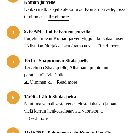
Koman-järvelle
Kaikki matkustajat kokoontuvat Koman-järvelle, jossa
tiimimme...
Read more
9:30 AM - Lähtö Koman-järveltä
4
Purjehdi upean Koman-järven yli, jota kutsutaan usein
“Albanian Norjaksi” sen dramaattist...
Read more
10:15 - Saapuminen Shala-joelle
5
Tervetuloa Shala-joelle, Albanian “piilotettuun
paratiisiin”! Vietä aikasi:
🌊 Uiminen k...
Read more
15:00 - Lähtö Shala-joelta
6
Nauti maisemallisesta veneajelusta takaisin ja nauti
vielä kerran henkeäsalpaavista vuoriston...
Read more
15:30 PM - Paluuveneajelu Koman-järvelle