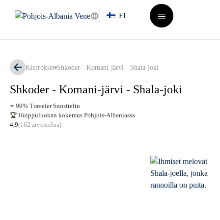
Siirry
FI
sisältöön
Valikko
Kierrokset
Shkoder - Komani-järvi - Shala-joki
Shkoder - Komani-järvi - Shala-joki
⭐ 99% Traveler Suositeltu
🏆 Huippuluokan kokemus Pohjois-Albaniassa
4,9
(162 arvostelua)