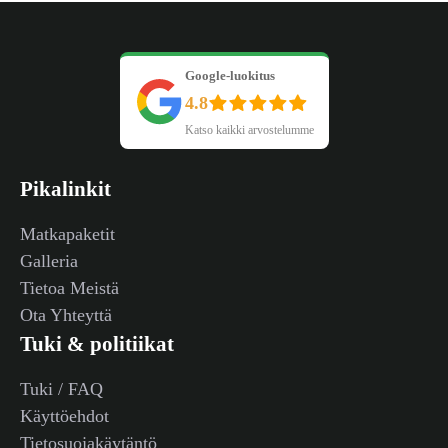
Google-luokitus
4.8
Katso kaikki arvostelumme
Pikalinkit
Matkapaketit
Galleria
Tietoa Meistä
Ota Yhteyttä
Tuki & politiikat
Tuki / FAQ
Käyttöehdot
Tietosuojakäytäntö