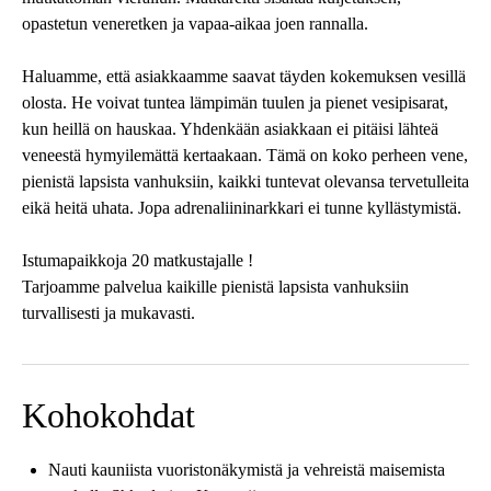
opastetun veneretken ja vapaa-aikaa joen rannalla.
Haluamme, että asiakkaamme saavat täyden kokemuksen vesillä
olosta. He voivat tuntea lämpimän tuulen ja pienet vesipisarat,
kun heillä on hauskaa. Yhdenkään asiakkaan ei pitäisi lähteä
veneestä hymyilemättä kertaakaan. Tämä on koko perheen vene,
pienistä lapsista vanhuksiin, kaikki tuntevat olevansa tervetulleita
eikä heitä uhata. Jopa adrenaliininarkkari ei tunne kyllästymistä.
Istumapaikkoja 20 matkustajalle !
Tarjoamme palvelua kaikille pienistä lapsista vanhuksiin
turvallisesti ja mukavasti.
Kohokohdat
Nauti kauniista vuoristonäkymistä ja vehreistä maisemista