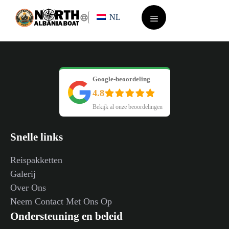
Ga
NL
naar
de
Menu
inhoud
Google-beoordeling
4.8
Bekijk al onze beoordelingen
Snelle links
Reispakketten
Galerij
Over Ons
Neem Contact Met Ons Op
Ondersteuning en beleid