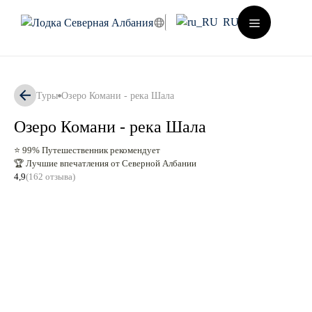
Перейти
RU
к
содержимому
Меню
Туры
Озеро Комани - река Шала
Озеро Комани - река Шала
⭐ 99% Путешественник рекомендует
🏆 Лучшие впечатления от Северной Албании
4,9
(162 отзыва)