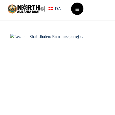
Hop
DA
til
indhold
Menu