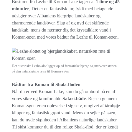
Busturen fra Lezhe til Koman Lake tager ca.
1 time og 45
minutter
, Det er en fantastisk tur, fyldt med betagende
udsigter over Albaniens bjergrige landskaber og
charmerende landsbyer. Slap af og nyd det skiftende
landskab, mens du nærmer dig det krystalklare vand i
Koman-søen med vores bådtur fra Lezhe til Koman-søen.
Det historiske Lezhe-slot ligger op ad fantastiske bjerge og markerer starten
på den naturskønne rejse til Koman-søen.
Bådtur fra Koman til Shala-floden
Når du er ved Koman Lake, kan du gå ombord på en af
vores sikre og komfortable
Safari-både
. Rejsen gennem
Koman-søen er en oplevelse i sig selv, omgivet af tårnhøje
klipper og fantastisk grønt vand. Mens du sejler på søen,
kan du nyde skønheden i Albaniens naturlige landskaber.
Til sidst kommer du til den rolige Shala-flod, der er kendt