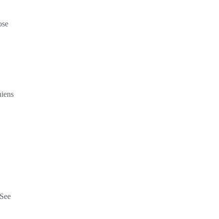
ose
niens
-See