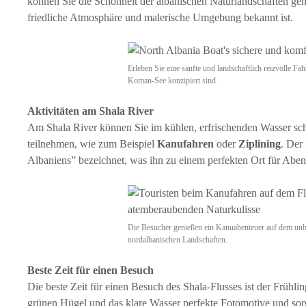
können Sie die Schönheit der albanischen Naturlandschaften geni
friedliche Atmosphäre und malerische Umgebung bekannt ist.
Erleben Sie eine sanfte und landschaftlich reizvolle Fa
Koman-See konzipiert sind.
Aktivitäten am Shala River
Am Shala River können Sie im kühlen, erfrischenden Wasser sch
teilnehmen, wie zum Beispiel
Kanufahren
oder
Ziplining
. Der
Albaniens” bezeichnet, was ihn zu einem perfekten Ort für Abe
Die Besucher genießen ein Kanuabenteuer auf dem unbe
nordalbanischen Landschaften.
Beste Zeit für einen Besuch
Die beste Zeit für einen Besuch des Shala-Flusses ist der Frühl
grünen Hügel und das klare Wasser perfekte Fotomotive und sor