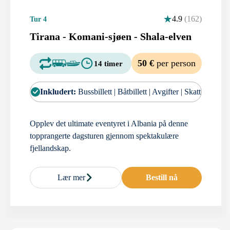
4.9
(162)
Tur 4
Tirana - Komani-sjøen - Shala-elven
50 €
per person
14 timer
Inkludert:
Bussbillett | Båtbillett | Avgifter | Skatt
Opplev det ultimate eventyret i Albania på denne
topprangerte dagsturen gjennom spektakulære
fjellandskap.
Lær mer
Bestill nå