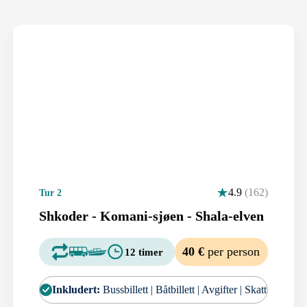
4.9
(162)
Tur 2
Shkoder - Komani-sjøen - Shala-elven
40 €
per person
12 timer
Inkludert:
Bussbillett | Båtbillett | Avgifter | Skatt