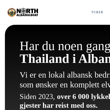
Hopp
til
TURER
innhold
Har du noen gang 
Thailand i Alba
Vi er en lokal albansk bedr
som ønsker en komplett el
Siden 2023,
over 6 000 lykkel
gjester har reist med oss.