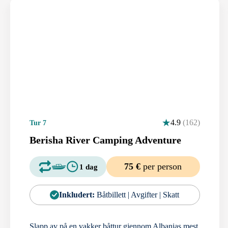
4.9
(162)
Tur 7
Berisha River Camping Adventure
75 €
per person
1 dag
Inkludert:
Båtbillett | Avgifter | Skatt
Slapp av på en vakker båttur gjennom Albanias mest