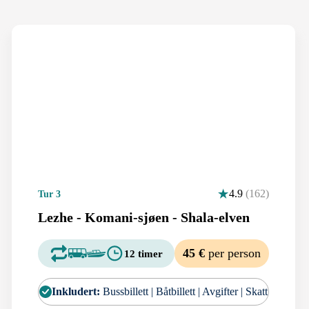
4.9
(162)
Tur 3
Lezhe - Komani-sjøen - Shala-elven
45 €
per person
12 timer
Inkludert:
Bussbillett | Båtbillett | Avgifter | Skatt