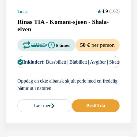
4.9
(162)
Tur 5
Rinas TIA - Komani-sjøen - Shala-
elven
50 €
per person
6 timer
Inkludert:
Bussbillett | Båtbillett | Avgifter | Skatt
Oppdag en ekte albansk skjult perle med en fredelig
båttur ut i naturen.
Lær mer
Bestill nå