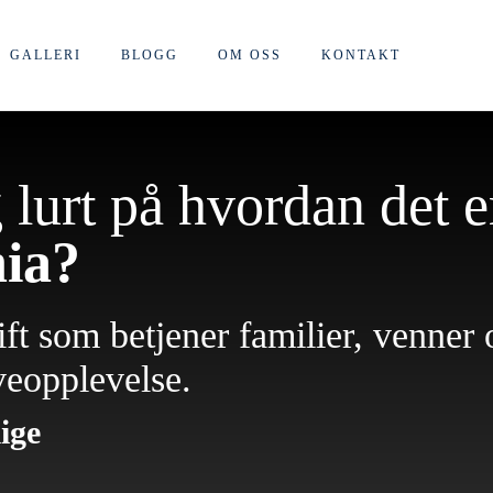
GALLERI
BLOGG
OM OSS
KONTAKT
lurt på hvordan det er
nia?
ift som betjener familier, venner 
veopplevelse.
ige