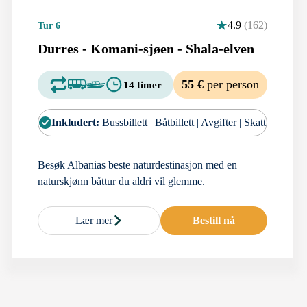
4.9
(162)
Tur 6
Durres - Komani-sjøen - Shala-elven
55 €
per person
14 timer
Inkludert:
Bussbillett | Båtbillett | Avgifter | Skatt
Besøk Albanias beste naturdestinasjon med en
naturskjønn båttur du aldri vil glemme.
Lær mer
Bestill nå