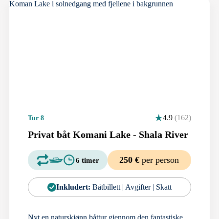
4.9
(162)
Tur 8
Privat båt Komani Lake - Shala River
250 €
per person
6 timer
Inkludert:
Båtbillett | Avgifter | Skatt
Nyt en naturskjønn båttur gjennom den fantastiske