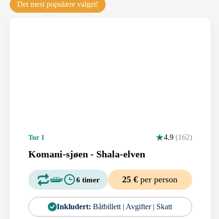
Det mest populære valget!
4.9
(162)
Tur 1
Komani-sjøen - Shala-elven
25 €
per person
6 timer
Inkludert:
Båtbillett | Avgifter | Skatt