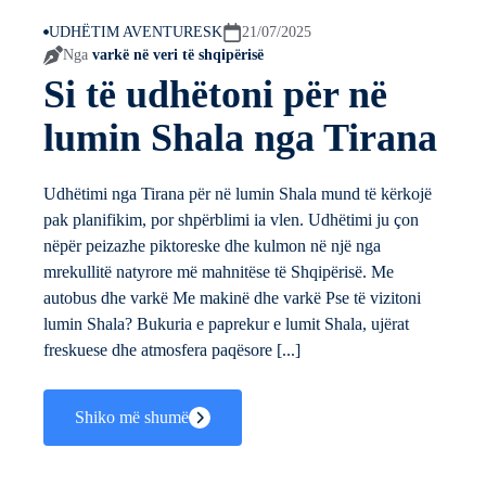
UDHËTIM AVENTURESK
21/07/2025
Nga
varkë në veri të shqipërisë
Si të udhëtoni për në
lumin Shala nga Tirana
Udhëtimi nga Tirana për në lumin Shala mund të kërkojë
pak planifikim, por shpërblimi ia vlen. Udhëtimi ju çon
nëpër peizazhe piktoreske dhe kulmon në një nga
mrekullitë natyrore më mahnitëse të Shqipërisë. Me
autobus dhe varkë Me makinë dhe varkë Pse të vizitoni
lumin Shala? Bukuria e paprekur e lumit Shala, ujërat
freskuese dhe atmosfera paqësore [...]
Shiko më shumë