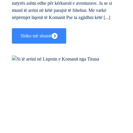
natyrës ashtu edhe për kërkuesit e aventurave. Ja se si
mund të arrini në këtë parajsë të fshehur. Me varkë
nëpërmjet liqenit të Komanit Pse ta zgjidhni këtë [...]
Shiko më shumë