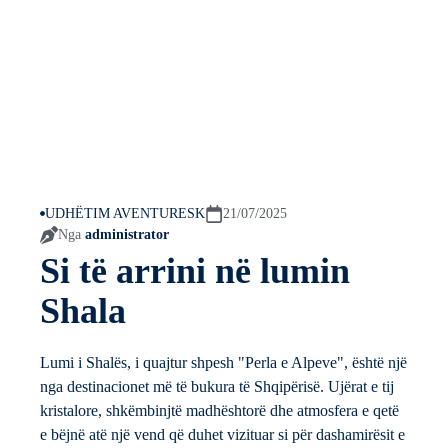
UDHËTIM AVENTURESK
21/07/2025
Nga
administrator
Si të arrini në lumin
Shala
Lumi i Shalës, i quajtur shpesh "Perla e Alpeve", është një
nga destinacionet më të bukura të Shqipërisë. Ujërat e tij
kristalore, shkëmbinjtë madhështorë dhe atmosfera e qetë
e bëjnë atë një vend që duhet vizituar si për dashamirësit e