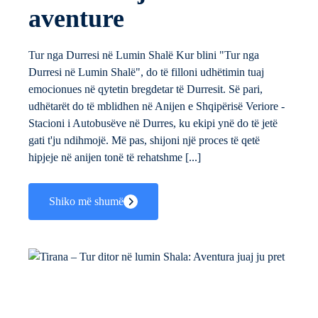
aventure
Tur nga Durresi në Lumin Shalë Kur blini "Tur nga
Durresi në Lumin Shalë", do të filloni udhëtimin tuaj
emocionues në qytetin bregdetar të Durresit. Së pari,
udhëtarët do të mblidhen në Anijen e Shqipërisë Veriore -
Stacioni i Autobusëve në Durres, ku ekipi ynë do të jetë
gati t'ju ndihmojë. Më pas, shijoni një proces të qetë
hipjeje në anijen tonë të rehatshme [...]
Shiko më shumë