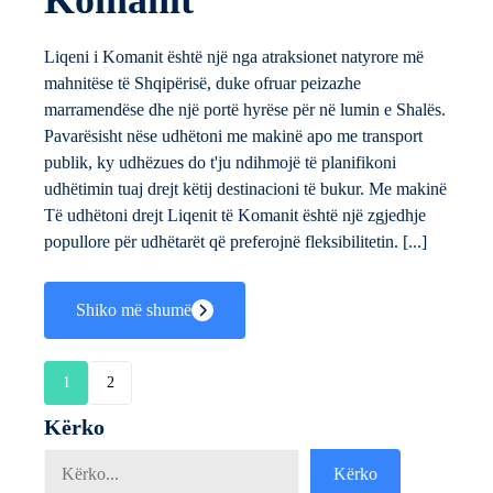
Komanit
Liqeni i Komanit është një nga atraksionet natyrore më
mahnitëse të Shqipërisë, duke ofruar peizazhe
marramendëse dhe një portë hyrëse për në lumin e Shalës.
Pavarësisht nëse udhëtoni me makinë apo me transport
publik, ky udhëzues do t'ju ndihmojë të planifikoni
udhëtimin tuaj drejt këtij destinacioni të bukur. Me makinë
Të udhëtoni drejt Liqenit të Komanit është një zgjedhje
popullore për udhëtarët që preferojnë fleksibilitetin. [...]
Shiko më shumë
1
2
Kërko
Kërko
Kërko