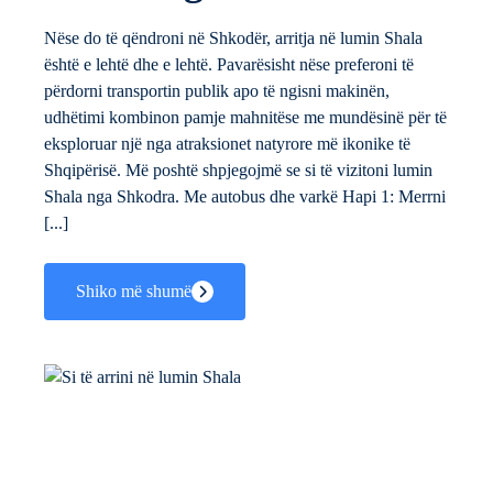
Nëse do të qëndroni në Shkodër, arritja në lumin Shala
është e lehtë dhe e lehtë. Pavarësisht nëse preferoni të
përdorni transportin publik apo të ngisni makinën,
udhëtimi kombinon pamje mahnitëse me mundësinë për të
eksploruar një nga atraksionet natyrore më ikonike të
Shqipërisë. Më poshtë shpjegojmë se si të vizitoni lumin
Shala nga Shkodra. Me autobus dhe varkë Hapi 1: Merrni
[...]
Shiko më shumë