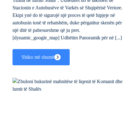
Tirana në lumin Shala". Udhëtarët do të takohen në
Stacionin e Autobusëve të Varkës së Shqipërisë Veriore.
Ekipi ynë do të sigurojë një proces të qetë hipjeje në
autobusin tonë të rehatshëm, duke përgatitur skenën për
një ditë të pabesueshme që ju pret.
[dynamic_google_map] Udhëtim Panoramik për në [...]
Shiko më shumë