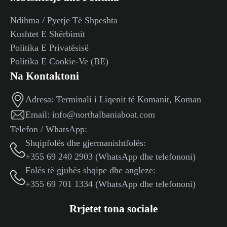
Ndihma / Pyetje Të Shpeshta
Kushtet E Shërbimit
Politika E Privatësisë
Politika E Cookie-Ve (BE)
Na Kontaktoni
Adresa:
Terminali i Liqenit të Komanit, Koman
Email:
info@northalbaniaboat.com
Telefon / WhatsApp:
Shqipfolës dhe gjermanishtfolës:
+355 69 240 2903 (WhatsApp dhe telefononi)
Folës të gjuhës shqipe dhe angleze:
+355 69 701 1334 (WhatsApp dhe telefononi)
Rrjetet tona sociale