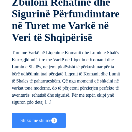
Zbuloni Rehatinë dhe
Sigurinë Përfundimtare
në Turet me Varkë në
Veri të Shqipërisë
Ture me Varkë në Liqenin e Komanit dhe Lumin e Shalës
Kur zgjidhni Ture me Varkë në Liqenin e Komanit dhe
Lumin e Shalës, ne jemi plotësisht të përkushtuar për ta
bërë udhëtimin tuaj përgjatë Liqenit të Komanit dhe Lumit
të Shalës të paharrueshëm. Që nga momenti që shkelni në
varkat tona moderne, do të përjetoni përzierjen perfekte të
aventurës, rehatisë dhe sigurisë. Për më tepër, ekipi ynë
siguron çdo detaj [...]
Shiko më shumë