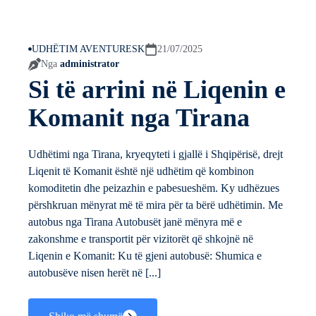
UDHËTIM AVENTURESK
21/07/2025
Nga
administrator
Si të arrini në Liqenin e
Komanit nga Tirana
Udhëtimi nga Tirana, kryeqyteti i gjallë i Shqipërisë, drejt
Liqenit të Komanit është një udhëtim që kombinon
komoditetin dhe peizazhin e pabesueshëm. Ky udhëzues
përshkruan mënyrat më të mira për ta bërë udhëtimin. Me
autobus nga Tirana Autobusët janë mënyra më e
zakonshme e transportit për vizitorët që shkojnë në
Liqenin e Komanit: Ku të gjeni autobusë: Shumica e
autobusëve nisen herët në [...]