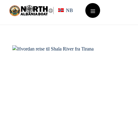
Hopp
NB
til
innhold
Meny