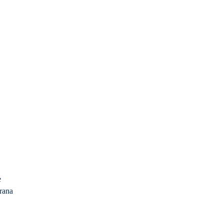
e
rana