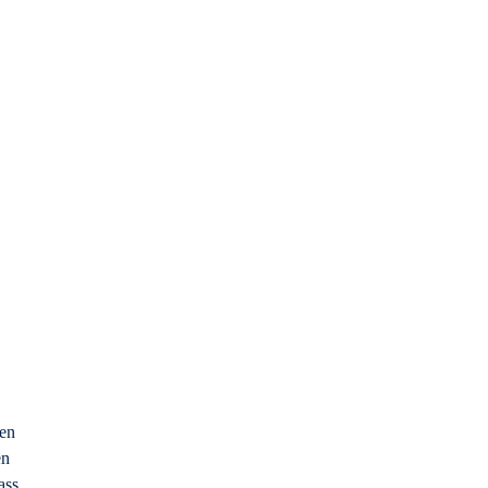
den
en
ass