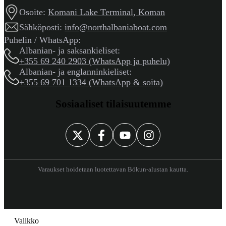
Osoite:
Komani Lake Terminal, Koman
Sähköposti:
info@northalbaniaboat.com
Puhelin / WhatsApp:
Albanian- ja saksankieliset:
+355 69 240 2903 (WhatsApp ja puhelu)
Albanian- ja englanninkieliset:
+355 69 701 1334 (WhatsApp & soita)
Sosiaaliset tilaisuutemme
Varaukset hoidetaan luotettavan Bókun-alustan kautta.
Valikko