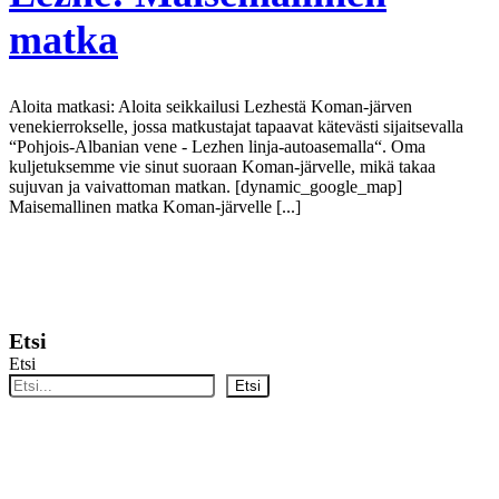
matka
Aloita matkasi: Aloita seikkailusi Lezhestä Koman-järven
venekierrokselle, jossa matkustajat tapaavat kätevästi sijaitsevalla
“Pohjois-Albanian vene - Lezhen linja-autoasemalla“. Oma
kuljetuksemme vie sinut suoraan Koman-järvelle, mikä takaa
sujuvan ja vaivattoman matkan. [dynamic_google_map]
Maisemallinen matka Koman-järvelle [...]
Näytä lisää
Etsi
Etsi
Etsi