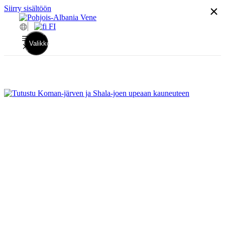
Siirry sisältöön
FI
Valikko