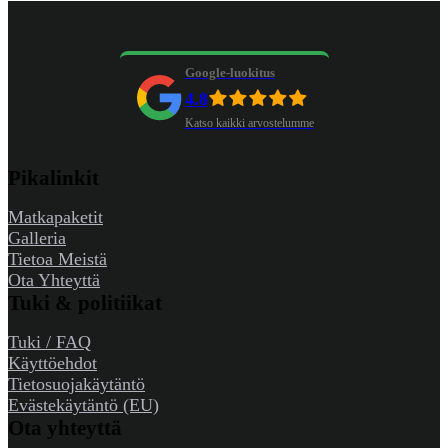
Google-luokitus
4.8
Katso kaikki arvostelumme
Pikalinkit
Matkapaketit
Galleria
Tietoa Meistä
Ota Yhteyttä
Tuki & politiikat
Tuki / FAQ
Käyttöehdot
Tietosuojakäytäntö
Evästekäytäntö (EU)
Ota yhteyttä