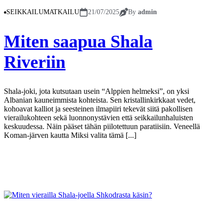
SEIKKAILUMATKAILU
21/07/2025
By
admin
Miten saapua Shala
Riveriin
Shala-joki, jota kutsutaan usein “Alppien helmeksi”, on yksi
Albanian kauneimmista kohteista. Sen kristallinkirkkaat vedet,
kohoavat kalliot ja seesteinen ilmapiiri tekevät siitä pakollisen
vierailukohteen sekä luonnonystävien että seikkailunhaluisten
keskuudessa. Näin pääset tähän piilotettuun paratiisiin. Veneellä
Koman-järven kautta Miksi valita tämä [...]
Näytä lisää