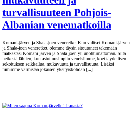
turvallisuuteen Pohjois-
Albanian venematkoilla
Komani-järven ja Shala-joen veneretket Kun valitset Komani-järven
ja Shala-joen veneretket, olemme täysin sitoutuneet tekemään
matkastasi Komani-järven ja Shala-joen yli unohtumattoman. Siitä
hetkestä lähtien, kun astut uusimpiin veneisiimme, koet täydellisen
sekoituksen seikkailua, mukavuutta ja turvallisuutta. Lisäksi
tiimimme varmistaa jokaisen yksityiskohdan [...]
Näytä lisää