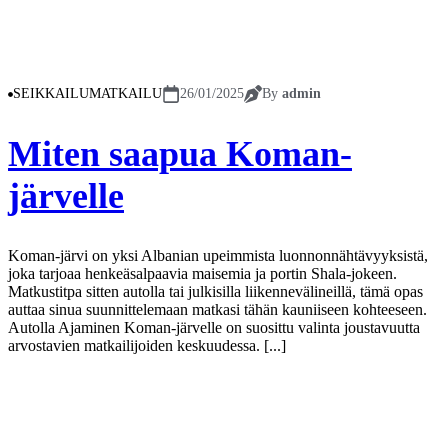
SEIKKAILUMATKAILU
26/01/2025
By
admin
Miten saapua Koman-
järvelle
Koman-järvi on yksi Albanian upeimmista luonnonnähtävyyksistä,
joka tarjoaa henkeäsalpaavia maisemia ja portin Shala-jokeen.
Matkustitpa sitten autolla tai julkisilla liikennevälineillä, tämä opas
auttaa sinua suunnittelemaan matkasi tähän kauniiseen kohteeseen.
Autolla Ajaminen Koman-järvelle on suosittu valinta joustavuutta
arvostavien matkailijoiden keskuudessa. [...]
Näytä lisää