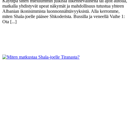
Käytitpä sitten mieluummin julkisia liikennevälineitä tai ajoit autolla,
matkalla yhdistyvät upeat näkymät ja mahdollisuus tutustua yhteen
Albanian ikonisimmista luonnonnähtävyyksistä. Alla kerromme,
miten Shala-joelle pääsee Shkoderista. Bussilla ja veneellä Vaihe 1:
Ota [...]
Näytä lisää