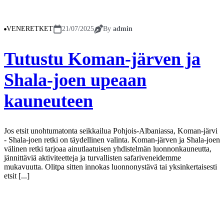
VENERETKET
21/07/2025
By
admin
Tutustu Koman-järven ja
Shala-joen upeaan
kauneuteen
Jos etsit unohtumatonta seikkailua Pohjois-Albaniassa, Koman-järvi
- Shala-joen retki on täydellinen valinta. Koman-järven ja Shala-joen
välinen retki tarjoaa ainutlaatuisen yhdistelmän luonnonkauneutta,
jännittäviä aktiviteetteja ja turvallisten safariveneidemme
mukavuutta. Olitpa sitten innokas luonnonystävä tai yksinkertaisesti
etsit [...]
Näytä lisää