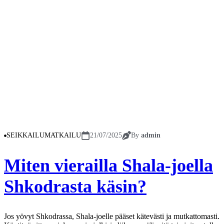
SEIKKAILUMATKAILU
21/07/2025
By
admin
Miten vierailla Shala-joella
Shkodrasta käsin?
Jos yövyt Shkodrassa, Shala-joelle pääset kätevästi ja mutkattomasti.